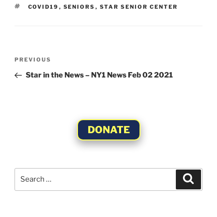
TAGS
COVID19
,
SENIORS
,
STAR SENIOR CENTER
Post
Previous
PREVIOUS
navigation
Post
Star in the News – NY1 News Feb 02 2021
DONATE
Search
Search
for: